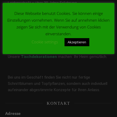
Leidenschaft – über 30 Jahre Erfahrung.
Diese Webseite benutzt Cookies. Sie können einige
Einstellungen vornehmen. Wenn Sie auf annehmen klicken
Bei uns finden Sie die schönsten Blumen und Konzepte zu
zeigen Sie sich mit der Verwendung von Cookies
jedem Anlass. Sprechen Sie uns an und wir gestalten
einverstanden.
zusammen Ihren individuellen Blumenwunsch.
Cookie settings
Akzeptieren
Unsere
Tischdekorationen
machen Ihr Heim gemütlich.
Bei uns im Geschäft finden Sie nicht nur fertige
Schnittblumen und Topfpflanzen, sondern auch individuell
aufeinander abgestimmte Konzepte für Ihren Anlass.
KONTAKT
Adresse