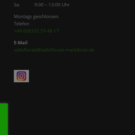
Sa: 9:00 – 13:00 Uhr
Montags geschlossen.
Telefon
+49 (0)9332 59 48 17
E-Mail
saltoflorale@saltoflorale-marktbreit.de
r