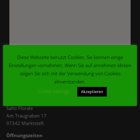
Diese Webseite benutzt Cookies. Sie können einige
Einstellungen vornehmen. Wenn Sie auf annehmen klicken
Oft sind wir auch außerhalb der Arbeitszeiten vor Ort.
zeigen Sie sich mit der Verwendung von Cookies
einverstanden.
KONTAKT
Cookie settings
Akzeptieren
Adresse
Salto Florale
Am Traugraben 17
97342 Marktsteft
Öffnungszeiten