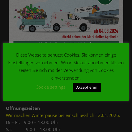
Diese Webseite benutzt Cookies. Sie können einige
Einstellungen vornehmen. Wenn Sie auf annehmen klicken
KONTAKT
zeigen Sie sich mit der Verwendung von Cookies
Adresse
einverstanden.
Salto Florale
Cookie settings
Akzeptieren
Am Traugraben 17
97342 Marktsteft
Öffnungszeiten
Wir machen Winterpause bis einschliesslich 12.01.2026.
Di – Fr: 9:00 – 18:00 Uhr
Sa: 9:00 – 13:00 Uhr